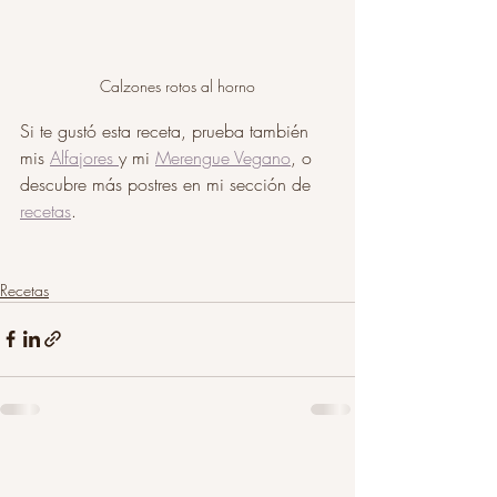
Calzones rotos al horno
Si te gustó esta receta, prueba también 
mis 
Alfajores 
y mi 
Merengue Vegano
, o 
descubre más postres en mi sección de 
recetas
.
Recetas