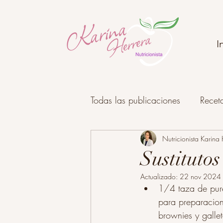
I
Todas las publicaciones
Recet
Psiconutrición y bienestar
Nutricionista Karina
Sustitutos
Actualizado:
22 nov 2024
Postres fríos y sin horno
C
1/4 taza de puré
para preparacion
brownies y galle