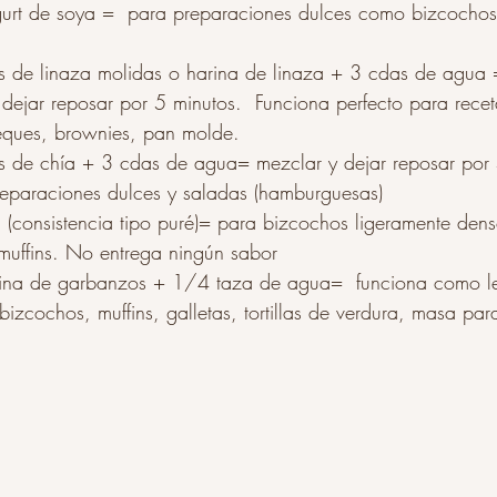
urt de soya =  para preparaciones dulces como bizcochos
s de linaza molidas o harina de linaza + 3 cdas de agua 
 dejar reposar por 5 minutos.  Funciona perfecto para rece
eques, brownies, pan molde.
s de chía + 3 cdas de agua= mezclar y dejar reposar por 
eparaciones dulces y saladas (hamburguesas)
(consistencia tipo puré)= para bizcochos ligeramente denso
muffins. No entrega ningún sabor
ina de garbanzos + 1/4 taza de agua=  funciona como le
bizcochos, muffins, galletas, tortillas de verdura, masa par