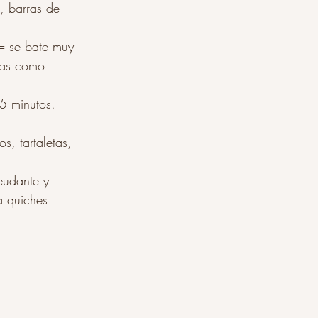
, barras de 
= se bate muy 
tas como 
5 minutos. 
s, tartaletas, 
udante y 
a quiches