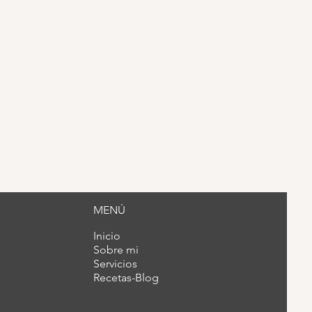
re manzana y merengue sin
ar
MENÚ
Inicio
Sobre mi
Servicios
Recetas-Blog