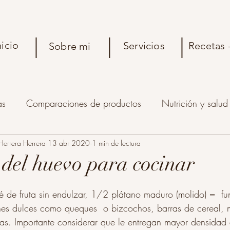
|
|
|
nicio
Servicios
Recetas 
Sobre mi
as
Comparaciones de productos
Nutrición y salud
 Herrera Herrera
Desayunos y meriendas
13 abr 2020
1 min de lectura
Panes y masas
Platos sal
 del huevo para cocinar
olaciones y snacks
Postres horneados
 de fruta sin endulzar, 1/2 plátano maduro (molido) =  fu
es dulces como queques  o bizcochos, barras de cereal, m
tas. Importante considerar que le entregan mayor densidad