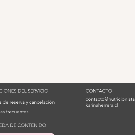
Galletas navideñas
Post
azúc
IONES DEL SERVICIO
CONTACTO
contacto@nutricionista
as de reserva y cancelación
karinaherrera.cl
as frecuentes
EDA DE CONTENIDO