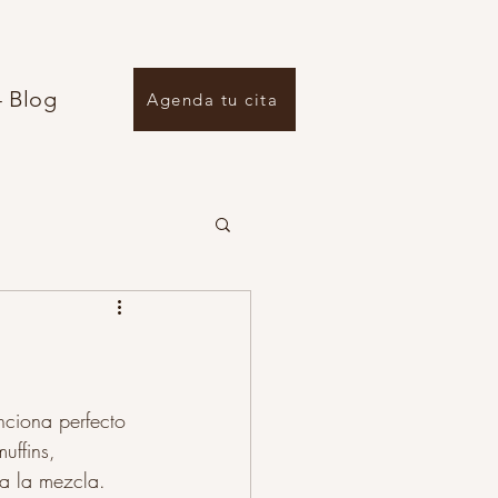
- Blog
Agenda tu cita
ados y principales
nciona perfecto 
uffins, 
 a la mezcla.