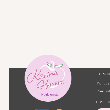
Barra de cereal de quinoa
CONDIC
Polític
Pregunt
BUSQU