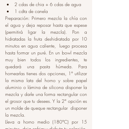
2 cdas de chia + 6 cdas de agua 
1 cdta de canela 
Preparación: Primero mezcla la chía con 
el agua y deja reposar hasta que espese 
(permitirá ligar la mezcla). Pon a 
hidratadas la fruta deshidratada por 10 
minutos en agua caliente,  luego procesa 
hasta formar un puré. En un bowl mezcla 
muy bien todos los ingredientes, te 
quedará una pasta húmeda. Para 
hornearlas tienes dos opciones, 1° utilizar 
la misma lata del horno y sobre papel 
aluminio o lámina de silicona disponer la 
mezcla y darle una forma rectangular con 
el grosor que tu desees. Y la 2° opción es 
un molde de queque rectangular  disponer 
la mezcla. 
Lleva a horno medio (180°C) por 15 
minutos, deja enfriar y disfruta tu colación. 